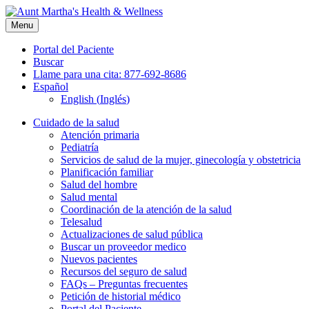
Skip
to
Menu
content
Portal del Paciente
Buscar
Llame para una cita: 877-692-8686
Español
English
(
Inglés
)
Cuidado de la salud
Atención primaria
Pediatría
Servicios de salud de la mujer, ginecología y obstetricia
Planificación familiar
Salud del hombre
Salud mental
Coordinación de la atención de la salud
Telesalud
Actualizaciones de salud pública
Buscar un proveedor medico
Nuevos pacientes
Recursos del seguro de salud
FAQs – Preguntas frecuentes
Petición de historial médico
Portal del Paciente