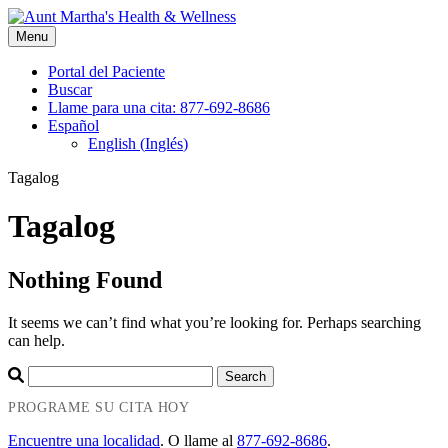
Skip
to
Menu
content
Portal del Paciente
Buscar
Llame para una cita: 877-692-8686
Español
English
(
Inglés
)
Tagalog
Tagalog
Nothing Found
It seems we can’t find what you’re looking for. Perhaps searching
can help.
Search in https://www.auntmarthas.org/es/
Search
PROGRAME SU CITA HOY
Encuentre una localidad
. O llame al
877-692-8686
.